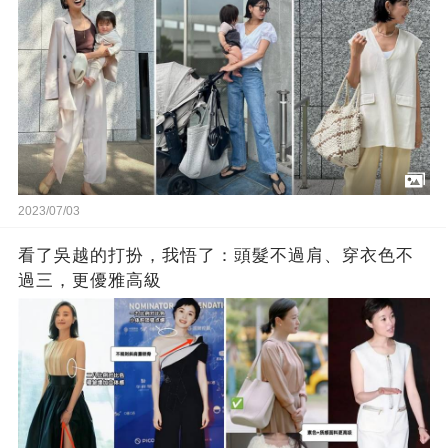
2023/07/03
看了吳越的打扮，我悟了：頭髮不過肩、穿衣色不
過三，更優雅高級