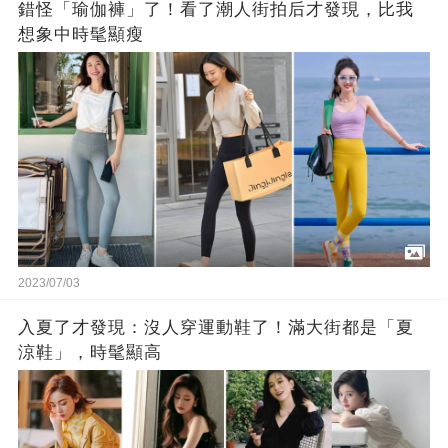
錯怪「瑜伽褲」了！看了潮人街拍后才發現，比我
想象中時髦顯瘦
2023/07/03
入夏了才發現：沒人穿運動鞋了！滿大街都是「夏
涼鞋」，時髦顯高