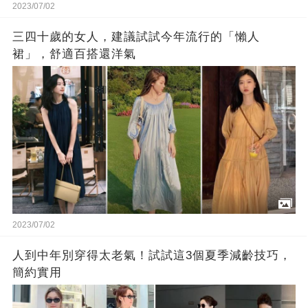
2023/07/02
三四十歲的女人，建議試試今年流行的「懶人
裙」，舒適百搭還洋氣
2023/07/02
人到中年別穿得太老氣！試試這3個夏季減齡技巧，
簡約實用