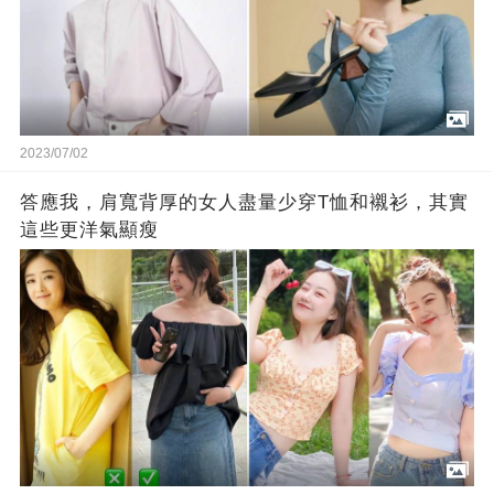
2023/07/02
答應我，肩寬背厚的女人盡量少穿T恤和襯衫，其實
這些更洋氣顯瘦