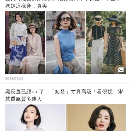
媽媽這樣穿，真美
2023/07/02
黑長直已經out了，「短發」才真高級！看倪妮、宋
慧喬氣質多迷人