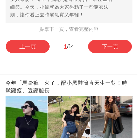
細節。今天，小編就為大家盤點了一些穿衣法
則，讓你看上去時髦氣質又年輕！
點擊下一頁，查看完整内容
1
上一頁
下一頁
/14
今年「馬蹄褲」火了，配小黑鞋簡直天生一對！時
髦顯瘦、還顯腿長