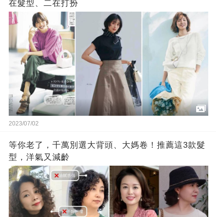
在髮型、二在打扮
2023/07/02
等你老了，千萬別選大背頭、大媽卷！推薦這3款髮
型，洋氣又減齡