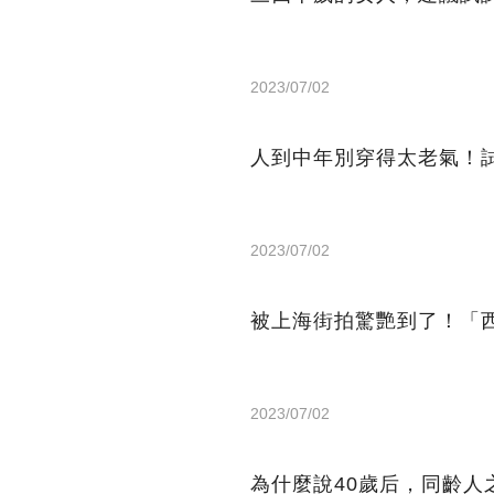
2023/07/02
人到中年別穿得太老氣！
2023/07/02
被上海街拍驚艷到了！「
2023/07/02
為什麼說40歲后，同齡