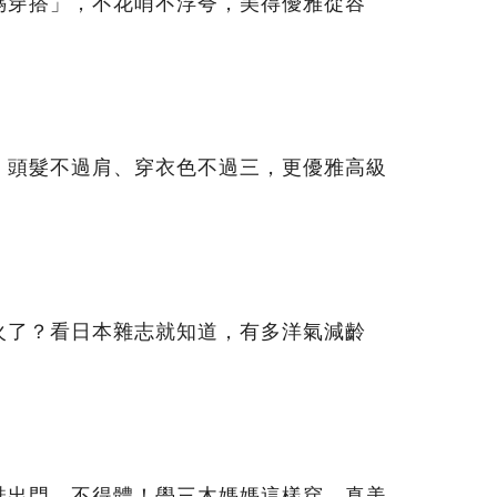
媽穿搭」，不花哨不浮夸，美得優雅從容
：頭髮不過肩、穿衣色不過三，更優雅高級
火了？看日本雜志就知道，有多洋氣減齡
鞋出門，不得體！學三木媽媽這樣穿，真美