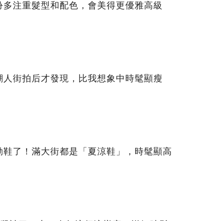
扮多注重髮型和配色，會美得更優雅高級
潮人街拍后才發現，比我想象中時髦顯瘦
動鞋了！滿大街都是「夏涼鞋」，時髦顯高