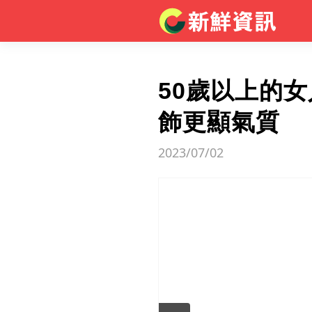
50歲以上的
飾更顯氣質
2023/07/02