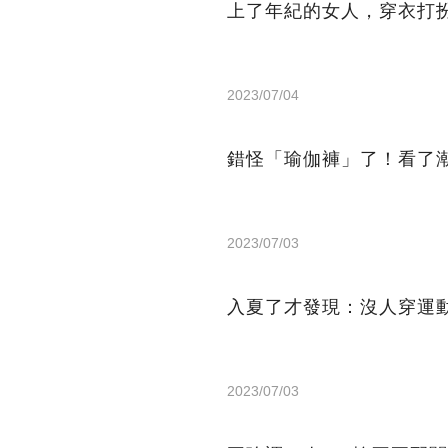
上了年紀的女人，穿衣打
2023/07/04
錯怪「瑜伽褲」了！看了
2023/07/03
入夏了才發現：沒人穿運
2023/07/03