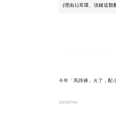
(理由1)耳環、項鏈這
今年「馬蹄褲」火了，配
2023/07/04