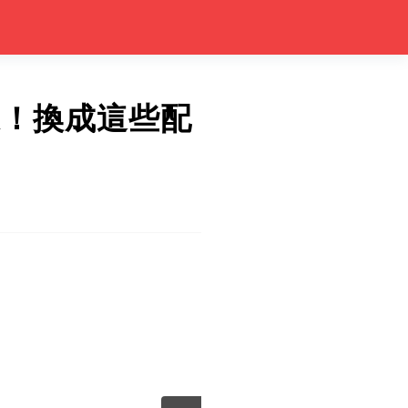
鏈！換成這些配