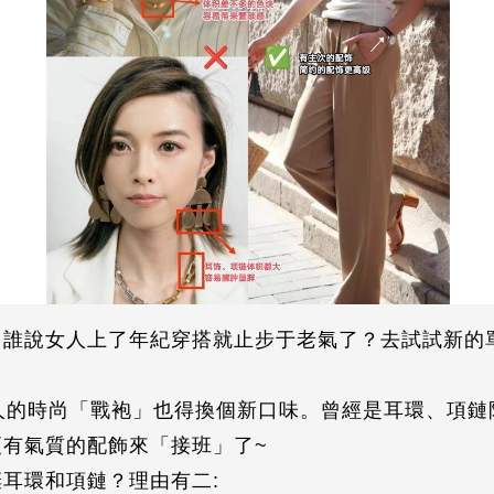
，誰說女人上了年紀穿搭就止步于老氣了？去試試新的
人的時尚「戰袍」也得換個新口味。曾經是耳環、項鏈
有氣質的配飾來「接班」了~
耳環和項鏈？理由有二: