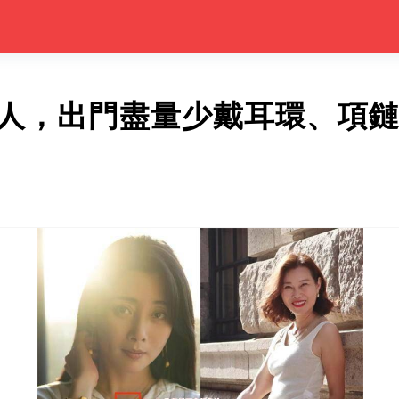
女人，出門盡量少戴耳環、項